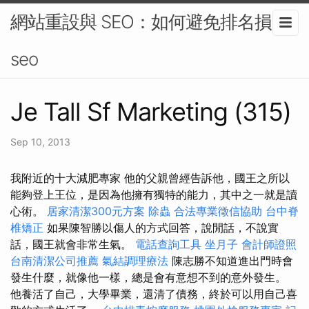
網站重設與 SEO：如何避免排名損失-
seo
Je Tall Sf Marketing (315)
Sep 10, 2013
我附近的十大減肥專家 他的父親曾經告訴他，國王之所以
能夠登上王位，是因為他擁有獨特的能力，其中之一就是讀
心術。
居家清潔300元方案
除蟲
合法專業徵信協助
台中脊
椎矯正
如果陳智勝以傷人的方式回答，說閒話，不說實
話，國王就會非常生氣。
電話查詢工具
坐月子
會計師證照
台南清潔公司推薦
氣結調理療法
陳志勝不知道進出門時會
發生什麼，就像他一樣，總是會有意想不到的意外發生。
他養活了自己，大學畢業，還清了債務，終於可以用自己喜