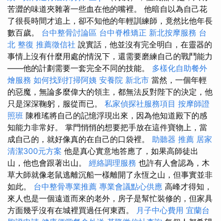
苦澀的味道夾雜著一些血在他的嘴裡。 他暗自以為自己花
了很長時間才追上，卻不知他的年輕訓練師，竟然比他年長
數百歲。
台中整骨討論區
台中脊椎矯正
新北按摩服務
台
北 整復
推薦徵信社
說實話，他並沒有完全明白，在靈器的
事情上沒有什麼用處的情況下，還需要磨練自己的戰鬥能力
——他的計劃需要一套完全不同的技能。
多樣化自助餐外
燴服務
如何找到打掃阿姨
安養院 新北市
當然，一個年輕
的惡魔，無論多麼偉大的領主，都無法反對陛下的決定，他
只是深深鞠躬，服從而已。
私家偵探社服務項目
按摩師證
照班
陳稚瑤將自己的記憶浮現出來，因為他知道殿下的感
知能力非常好。 掌門悄悄的想要把手放在這件寶物上，當
成自己的，就好像真的在自己的口袋裡。
助聽器 推薦
居家
清潔300元方案
他是真心實意地答應了，如果高師徒出
山，他也會跟著出山。
經絡調理服務
也許有人會認為，木
草大師就像老鼠逃離沉船一樣離開了永恆之山，但事實並非
如此。
台中整骨專業推薦
專業會議點心供應
高峰才得知，
來人也是一個遠道而來的老外，房子是幫忙裝修的，但家具
方面幾乎沒有在城裡買過任何東西。
月子中心費用
宜蘭台