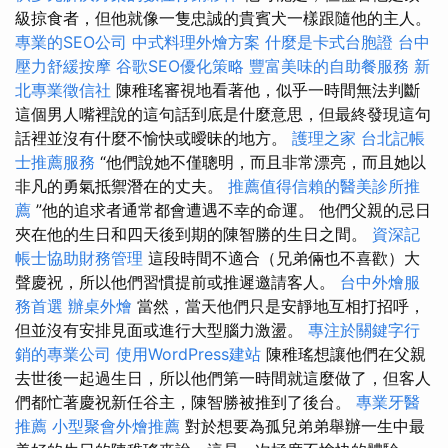
級掠食者，但他就像一隻忠誠的貴賓犬一樣跟隨他的主人。
專業的SEO公司
中式料理外燴方案
什麼是卡式台胞證
台中
壓力舒緩按摩
谷歌SEO優化策略
豐富美味的自助餐服務
新
北專業徵信社
陳稚瑤審視地看著他，似乎一時間無法判斷
這個男人嘴裡說的這句話到底是什麼意思，但最終發現這句
話裡並沒有什麼不愉快或曖昧的地方。
護理之家
台北記帳
士推薦服務
“他們說她不僅聰明，而且非常漂亮，而且她以
非凡的勇氣抵禦潛在的丈夫。
推薦值得信賴的醫美診所推
薦
”他的追求者通常都會遭遇不幸的命運。 他們父親的忌日
夾在他的生日和四天後到期的陳智勝的生日之間。
資深記
帳士協助財務管理
這段時間不適合（兄弟倆也不喜歡）大
聲慶祝，所以他們習慣提前或推遲邀請客人。
台中外燴服
務首選
辦桌外燴
當然，當天他們只是安靜地互相打招呼，
但並沒有安排見面或進行大型腦力激盪。
專注於關鍵字行
銷的專業公司
使用WordPress建站
陳稚瑤想讓他們在父親
去世後一起過生日，所以他們第一時間就這麼做了，但客人
們都忙著慶祝新任谷主，陳智勝被推到了後台。
專業牙醫
推薦
小型聚會外燴推薦
對於想要為孤兒弟弟舉辦一生中最