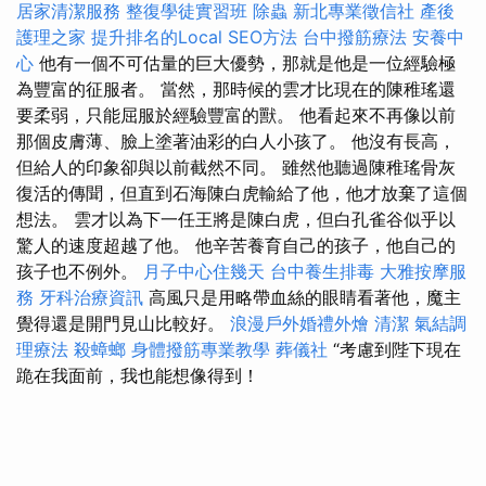
居家清潔服務
整復學徒實習班
除蟲
新北專業徵信社
產後
護理之家
提升排名的Local SEO方法
台中撥筋療法
安養中
心
他有一個不可估量的巨大優勢，那就是他是一位經驗極
為豐富的征服者。 當然，那時候的雲才比現在的陳稚瑤還
要柔弱，只能屈服於經驗豐富的獸。 他看起來不再像以前
那個皮膚薄、臉上塗著油彩的白人小孩了。 他沒有長高，
但給人的印象卻與以前截然不同。 雖然他聽過陳稚瑤骨灰
復活的傳聞，但直到石海陳白虎輸給了他，他才放棄了這個
想法。 雲才以為下一任王將是陳白虎，但白孔雀谷似乎以
驚人的速度超越了他。 他辛苦養育自己的孩子，他自己的
孩子也不例外。
月子中心住幾天
台中養生排毒
大雅按摩服
務
牙科治療資訊
高風只是用略帶血絲的眼睛看著他，魔主
覺得還是開門見山比較好。
浪漫戶外婚禮外燴
清潔
氣結調
理療法
殺蟑螂
身體撥筋專業教學
葬儀社
“考慮到陛下現在
跪在我面前，我也能想像得到！