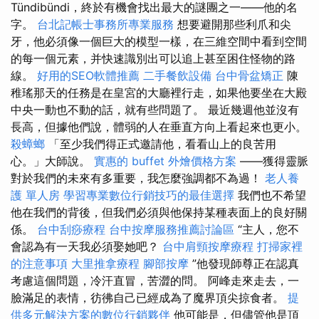
Tündibündi，終於有機會找出最大的謎團之一——他的名
字。
台北記帳士事務所專業服務
想要避開那些利爪和尖
牙，他必須像一個巨大的模型一樣，在三維空間中看到空間
的每一個元素，并快速識別出可以追上甚至困住怪物的路
線。
好用的SEO軟體推薦
二手餐飲設備
台中骨盆矯正
陳
稚瑤那天的任務是在皇宮的大廳裡行走，如果他要坐在大殿
中央一動也不動的話，就有些問題了。 最近幾週他並沒有
長高，但據他們說，體弱的人在垂直方向上看起來也更小。
殺蟑螂
「至少我們得正式邀請他，看看山上的良苦用
心。」大師說。
實惠的 buffet 外燴價格方案
——獲得靈脈
對於我們的未來有多重要，我怎麼強調都不為過！
老人養
護 單人房
學習專業數位行銷技巧的最佳選擇
我們也不希望
他在我們的背後，但我們必須與他保持某種表面上的良好關
係。
台中刮痧療程
台中按摩服務推薦討論區
“主人，您不
會認為有一天我必須娶她吧？
台中肩頸按摩療程
打掃家裡
的注意事項
大里推拿療程
腳部按摩
”他發現師尊正在認真
考慮這個問題，冷汗直冒，苦澀的問。 阿峰走來走去，一
臉滿足的表情，彷彿自己已經成為了魔界頂尖掠食者。
提
供多元解決方案的數位行銷夥伴
他可能是，但儘管他是頂