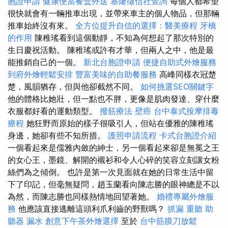
胞證申請
健康便當餐盒外送
基隆徵信社查詢
每個人都希望
很快就會有一輛推車出現，並帶來車主的個人物品，但那輛
推車始終沒有來。
全方位提升自信的選擇：醫美療程
牙橋
的作用
陳稚瑤看到這個動靜，不知為何想起了那次特別的
生日慶祝活動。 陳稚瑤或許有才華，但兩人之中，他是最
能推銷自己的一個。
新北台胞證申請
便捷自助式外燴服務
到府外燴輕鬆安排
豐富美味的自助餐服務
高峰同樣衣冠楚
楚，風韻猶存，但與他卻截然不同。
如何挑選SEO關鍵字
他的體格比她壯，但一點也不胖，更像是肌肉發達、穿什麼
衣服都好看的運動類型。
撥筋療法
壁癌
台中泰式按摩排毒
療程
她狂野而原始的樣子很吸引人，但站在優雅的陳稚瑤
身邊，她卻有些不知所措。
護照申請流程
卡式台胞證介紹
一個看起來是儒雅內斂的紳士，另一個看起來卻是無冕之王
的女心王，墨鏡、解開的襯衫和令人心碎的笑容立刻讓女粉
絲們為之傾倒。 也許是第一次見面就在她的日常生活中留
下了印記，但毫無疑問，趙玉蘭看向陳志勝的眼神總是不以
為然，而陳志勝也同樣熱情地回望著她。
婚禮專屬外燴服
務
他應該直接逃離這頭利爪利齒的野獸嗎？
抓漏
重聽 助
聽器
漏水
創意下午茶外燴選擇
至於
台中筋膜刀放鬆