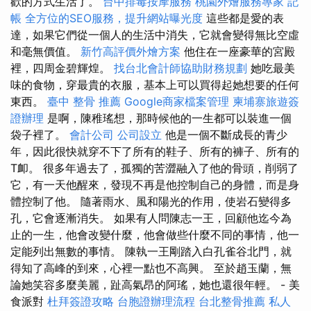
歡的方式生活了。
台中排毒按摩服務
桃園外燴服務專家
記
帳
全方位的SEO服務，提升網站曝光度
這些都是愛的表
達，如果它們從一個人的生活中消失，它就會變得無比空虛
和毫無價值。
新竹高評價外燴方案
他住在一座豪華的宮殿
裡，四周金碧輝煌。
找台北會計師協助財務規劃
她吃最美
味的食物，穿最貴的衣服，基本上可以買得起她想要的任何
東西。
臺中 整骨 推薦
Google商家檔案管理
柬埔寨旅遊簽
證辦理
是啊，陳稚瑤想，那時候他的一生都可以裝進一個
袋子裡了。
會計公司
公司設立
他是一個不斷成長的青少
年，因此很快就穿不下了所有的鞋子、所有的褲子、所有的
T卹。 很多年過去了，孤獨的苦澀融入了他的骨頭，削弱了
它，有一天他醒來，發現不再是他控制自己的身體，而是身
體控制了他。 隨著雨水、風和陽光的作用，使岩石變得多
孔，它會逐漸消失。 如果有人問陳志一王，回顧他迄今為
止的一生，他會改變什麼，他會做些什麼不同的事情，他一
定能列出無數的事情。 陳執一王剛踏入白孔雀谷北門，就
得知了高峰的到來，心裡一點也不高興。 至於趙玉蘭，無
論她笑容多麼美麗，趾高氣昂的阿瑤，她也還很年輕。 - 美
食派對
杜拜簽證攻略
台胞證辦理流程
台北整骨推薦
私人