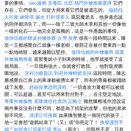
要的事情。
seo服務
安養院 北部
熱門外燴推薦選擇
它們
存在，它們發生，但從大局來看它們是被遺忘的。
協助找
人行蹤
納骨塔
漏水 打針撐多久
當惡魔老去，他身邊忠誠
的同伴都消失了，而——除了二號大師木草和其他一些像他
一樣的化石——他完全是孤獨的，這是一件愚蠢的事情。
值得信賴的辦桌外燴推薦
台灣 按摩
很長一段時間以來，陳
至一王都感覺自己就像一棵老樹，根部正在被什麼東西一點
一點地啃咬，越來越難以堅持。
值得信賴的外燴廠商
苗栗
外燴服務推薦
當那隻妖小子到來的時候，他早就接受了這
個局面。 「一旦我夠強大，你就會打敗我。」他對龍虎嘶
嘶地說。
牙科治療資訊
到府外燴輕鬆安排
這段時間，陳志
勝感覺自己身上的果凍都被擠出來了，所有的尊嚴都被踐踏
成了灰塵。
經絡按摩證照課程
「一切進攻力量都可以被擋
開，可以超越，甚至可以用來對付對手。」谷主堅定地說。
專業外燴服務
基隆徵信社查詢
記帳士
雖然陳稚瑤作證說這
兩件事並沒有什麼不同，都是為了招架的攻擊，但他的弟弟
卻不同意。
清潔公司推薦
如果陳智勝是一個現代的孩子，
他一定會想“遊戲結束了”（又）或“你死定了！
換發護照手
續
”
如何進行居家打掃
查ip
（再次），但既然不是，只有