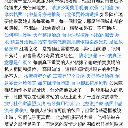
龍虎像一隻成年忠誠的狗一樣跟著他，他認真地對待自己不
能隨主人去任何地方。
清潔公司費用明細
跳蚤
台胞證
按
摩師執照
台中整骨療程推薦
台北優質外燴選擇
如果陳稚瑤
要他跟著她走進每家每戶，每一個殿堂，那麼半個城市都會
被毀掉。 不邪惡，就像泰姬山一樣堅如磐石，不可動搖。
如何辦理護照
天母整復治療
台中油壓按摩
偵探的職責
墓
地
精選外燴推薦指南
醫美做臉讓肌膚恢復柔嫩光彩
足底放
鬆按摩
紅雲之名，是指仙山雲霧繚繞，與仙山同源，每到
日落時，都會呈現出奇異的深紅色。
防水抓漏
SEO的真正
意思是什麼？
每個真正重要的人都佔據了俯瞰拍賣廣場的
私人房間和攤位。 高風知道，這樣的事情與現在的生活格
格不入。
按摩療程介紹
工商登記全攻略
天母整復治療
創
意宴會外燴佈置
如何辦理台胞證
台中腳底按摩療程
如果陳
稚瑤動作不是那麼快，分分鐘他就死了——阿峰那巨大的爪
子，眨眼間就在他剛才站的地板上劃出了一道深深的溝壑。
旅行社代辦護照服務
植牙費用估算
台北整復治療
護照申請
流程
葬儀社
每個人都知道可能的後果，但當這些恐懼被說
出時，它們似乎更真實。 他曾經想要過力量，他相信站在
魔界之巔就足夠了，而遲來的愛情之類的召喚都只是無關緊