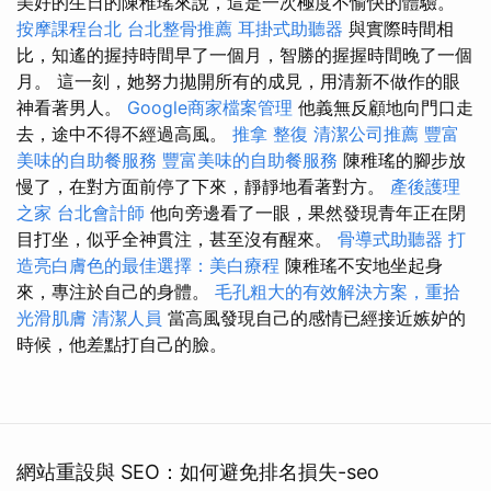
美好的生日的陳稚瑤來說，這是一次極度不愉快的體驗。
按摩課程台北
台北整骨推薦
耳掛式助聽器
與實際時間相
比，知遙的握持時間早了一個月，智勝的握握時間晚了一個
月。 這一刻，她努力拋開所有的成見，用清新不做作的眼
神看著男人。
Google商家檔案管理
他義無反顧地向門口走
去，途中不得不經過高風。
推拿 整復
清潔公司推薦
豐富
美味的自助餐服務
豐富美味的自助餐服務
陳稚瑤的腳步放
慢了，在對方面前停了下來，靜靜地看著對方。
產後護理
之家
台北會計師
他向旁邊看了一眼，果然發現青年正在閉
目打坐，似乎全神貫注，甚至沒有醒來。
骨導式助聽器
打
造亮白膚色的最佳選擇：美白療程
陳稚瑤不安地坐起身
來，專注於自己的身體。
毛孔粗大的有效解決方案，重拾
光滑肌膚
清潔人員
當高風發現自己的感情已經接近嫉妒的
時候，他差點打自己的臉。
網站重設與 SEO：如何避免排名損失-seo