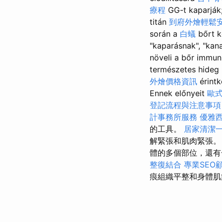
療程
GG-t kaparják
titán
到府外燴輕鬆
során a
白蟻
bőrt k
"kaparásnak", "kan
növeli a bőr immun
természetes hideg
外燴價格資訊
érint
Ennek előnyeit
歐
登記流程與注意事項
計事務所服務
優雅
的工具。
居家清潔
解緊張和肌肉緊張
體的多個部位，還有
整復結合
專業SEO
痕組織平整和身體肌