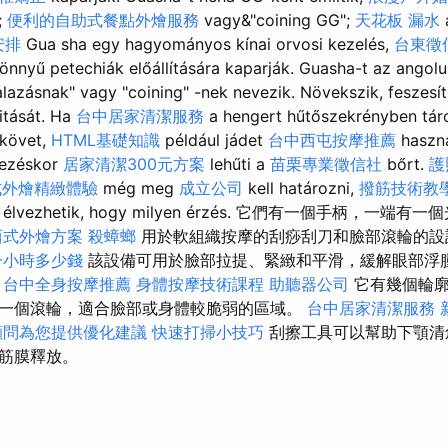
;
便利的自助式餐點外燴服務
vagy&"coining GG";
天花板 漏水
安排
Gua sha egy hagyományos kínai orvosi kezelés,
台東徵
önnyű petechiák előállítására kaparják. Guasha-t az angolu
alazásnak" vagy "coining" -nek nevezik. Növekszik, feszesí
itását. Ha
台中居家清潔服務
a hengert hűtőszekrényben táro
 követ,
HTML基礎知識
például jádet
台中西屯按摩推薦
haszn
kezéskor
居家清潔300元方案
lehűti a
苗栗專業徵信社
bőrt.
護
式外燴精緻體驗
még meg
成立公司
kell határozni,
撥筋技術教
élvezhetik, hogy milyen érzés. 它們有一個手柄，一端
西式外燴方案
殺蟑螂
用於軟組織按摩的刮痧刮刀和臉部滾輪的設
一小時多少錢
該設備可用於臉部拉提、緊緻和平滑，緩解眼部浮
。
台中全身按摩推薦
身體按摩技術課程
助聽器公司
它有幾個輪廓
一個滾輪，適合臉部或身體較脆弱的區域。
台中居家清潔服務
顧問為您提供優化建議
快速打掃小技巧
刮擦工具可以幫助下顎清
筋膜釋放。