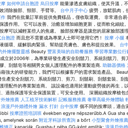
按摩
如何申請台胞證
烏日按摩
能量滲透皮膚組織，使其升溫，
有效消除臉部、頸部、手臂等。
台中月子中心
疲勞，放鬆肌肉，
運作
我們在批量訂單前提供免費樣品，僅收取運費。 非常適合易
保護作用。 它可以改善、治癒並增加細胞更新，從而軟化細紋。 2
按摩可以減輕某些人的焦慮。 臉部按摩器是讓您的居家臉部護
式台胞證
而且您不需要成為專業人士即可使用它們！
按摩 小腿
液循環、緩解肌肉緊張、幫助提亮膚色、膚色和提拉效果。
台
的外燴擺盤靈感
Beauty
豐富美味的自助餐服務
學習專業數位行
e成立於2006年，為專業研發生產安全刮鬍刀、系統刮鬍刀、
膠、刮鬍皂等相關男女個人護理配件的專業製造商.
助聽器價格
藉強大的研發能力，我們可以根據客戶的需求製造產品。 Beauty
研發生產安全刮鬍刀、系統刮鬍刀、剪刀、刮鬍刷、刮鬍套裝、刮
護理配件的專業製造商。 該設備也適用於運動疲勞後的再生，
護、過熱保護等安全保護裝置，可安全使用。 深層組織按摩槍包含 
會外燴推薦
人工植牙技術解析
記帳服務推薦
奢華高級外燴體驗
程
浪漫戶外婚禮外燴
漏水 打針
台中按摩
個不同的按摩頭，適合滿
tóbbi
按摩證照培訓班
években egyre népszerűbb.A Gua sha
és, amelynek során
附近牙科診所查詢
a bőrt
小型聚會外燴推
脊椎矯正
kaparják. Guasha-t néha GG-ként említik;
浪漫戶外婚