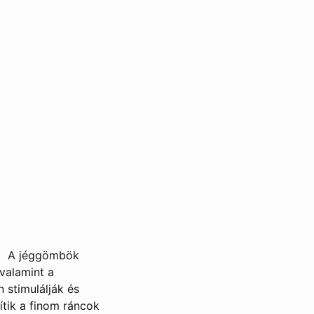
A jéggömbök
valamint a
 stimulálják és
ítik a finom ráncok