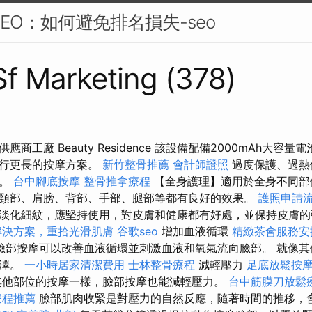
EO：如何避免排名損失-seo
 Sf Marketing (378)
商工廠 Beauty Residence 該設備配備2000mAh大容
執行更長的按摩方案。
新竹整骨推薦
會計師證照
過度保護、過熱
用。
台中腳底按摩
整骨推拿療程
【全身護理】適用於全身不同部
頸部、肩膀、背部、手部、腿部等都有良好的效果。
護照申請
淡化細紋，應堅持使用，對皮膚和健康都有好處，並保持皮膚
解決方案，重拾光滑肌膚
谷歌seo
增加血液循環
精緻茶會服務安
臉部按摩可以改善血液循環並刺激血液和氧氣流向臉部。 就像其
光澤。
一小時居家清潔費用
士林整骨療程
減輕壓力
足底放鬆按
其他部位的按摩一樣，臉部按摩也能減輕壓力。
台中筋膜刀放鬆
療程推薦
臉部肌肉收緊是對壓力的自然反應，隨著時間的推移，