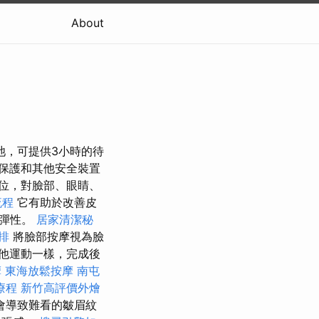
About
量電池，可提供3小時的待
保護和其他安全裝置
位，對臉部、眼睛、
流程
它有助於改善皮
的彈性。
居家清潔秘
排
將臉部按摩視為臉
他運動一樣，完成後
摩
東海放鬆按摩
南屯
療程
新竹高評價外燴
會導致難看的皺眉紋