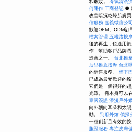
和皺紋。
冷氣清洗
何運作
工商登記
●
改善暗沉乾燥肌膚質
信服務
嘉義徵信公
歡迎OEM、ODM
檔案管理
五權路按
後的再生，也適用於
作，幫助客戶品牌憑藉
造商之一。
台北推
后里推薦按摩
台北
的銷售服務。
墊下
已成為最受歡迎的
它們是一個很好的
光澤。 捲本身可以
泰國簽證
浪漫戶外
向外朝向耳朵和太
動。
到府外燴
偵探
一種創新且有效的按
胞證服務
專注皮膚