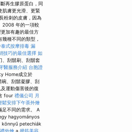
不斷再生膠原蛋白，同
使肌膚更光滑、更緊
長粉刺的皮膚，因為
008 年的一項較
理更加有趣的最佳方
有幾種不同的類型，
中泰式按摩排毒
漏
銷技巧的最佳選擇
如
剪刀、刮鬍刷、刮鬍套
牙醫服務介紹
台胞證
 Home成立於
鬍碗、刮鬍凝膠、刮
以及運動傷害後的復
four
禮儀公司
月
輕鬆安排下午茶外燴
足不同的需求。 A
 egy hagyományos
薦
könnyű petechiák
禮外燴
a
撥筋美容