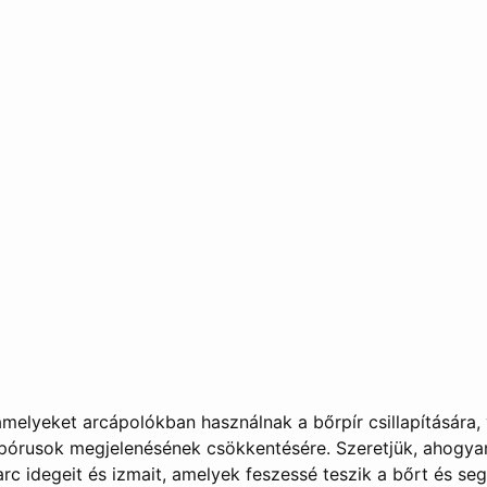
amelyeket arcápolókban használnak a bőrpír csillapítására, 
 pórusok megjelenésének csökkentésére. Szeretjük, ahogyan
c idegeit és izmait, amelyek feszessé teszik a bőrt és seg