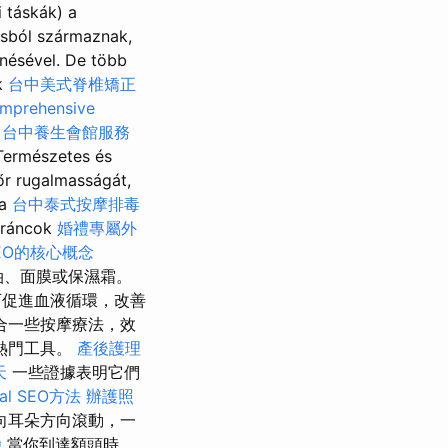
i táskák) a
ásból származnak,
nésével. De több
k
台中美式脊椎矯正
mprehensive
k
台中養生會館服務
 Természetes és
r rugalmasságát,
ja
台中泰式按摩排毒
a ráncok
婚禮專屬外
EO的核心概念
油、面膜或保濕霜。
可促進血液循環，改善
合一些按摩療法，效
熱門工具。
產後護理
天
一些證據表明它們
l SEO方法
辦護照
向耳朵方向滾動，一
驗
當你到達額頭時，