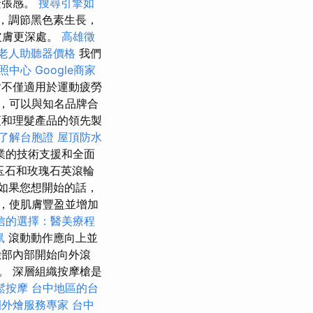
緊張感。
搜尋引擎如
，調節黑色素生長，
皮膚更深處。
高雄徵
老人助聽器價格
我們
照中心
Google商家
槍不僅適用於運動疲勞
求，可以與知名品牌合
剃須和理髮產品的領先製
了解台胞證
屋頂防水
業的技術支援和全面
玉石和玫瑰石英滾輪
如果您想開始的話，
，使肌膚豐盈並增加
信的選擇：醫美療程
鼠
滾動動作應向上並
臉部內部開始向外滾
。 深層組織按摩槍是
鬆按摩
台中地區的台
園外燴服務專家
台中