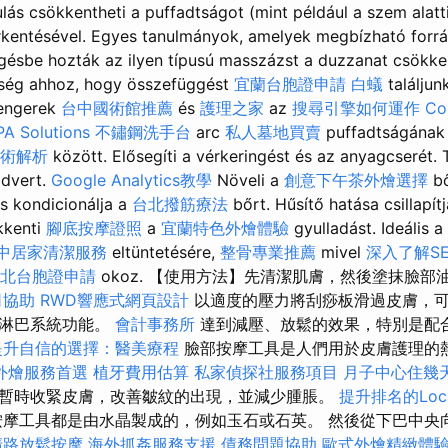
ulás csökkentheti a puffadtságot (mint például a szem alatt
rkentésével. Egyes tanulmányok, amelyek megbízható forr
gésbe hozták az ilyen típusú masszázst a duzzanat csökke
kség ahhoz, hogy összefüggést
宜蘭台胞證申請
白蟻
találjun
engerek
台中國術館推薦
és
護理之家
az
搜尋引擎如何運作
Co
PA Solutions
不鏽鋼洗手台
arc
私人墓地買賣
puffadtságána
術解析
között. Elősegíti a vérkeringést és az anyagcserét.
advert.
Google Analytics教學
Növeli a
創意下午茶外燴選擇
bő
és kondicionálja a
台北撥筋療法
bőrt. Hűsítő hatása csillapít
ökkenti
腳底按摩證照
a
宜蘭特色外燴體驗
gyulladást. Ideális 
中居家清潔服務
eltüntetésére,
整骨專業推薦
mivel
深入了解S
北台胞證申請
okoz. 【使用方法】先清潔肌膚，然後塗抹臉部
司協助
RWD響應式網頁設計
以適度的壓力將刮痧板滑過皮膚，
善淋巴系統功能。
會計事務所
達到減壓、放鬆的效果，特別是配
提升自信的選擇：醫美療程
臉部按摩工具是人們用於皮膚護理的
外燴服務首選
植牙費用估算
私家偵探社服務項目
月子中心住幾
暫時收緊皮膚，改善皺紋的出現，並減少腫脹。
提升排名的Loca
摩工具都是由水晶製成的，例如玉石或石英。 然後從下巴中央
清路放鬆按摩
海外抓姦服務支援
債務問題協助
歐式外燴精緻體