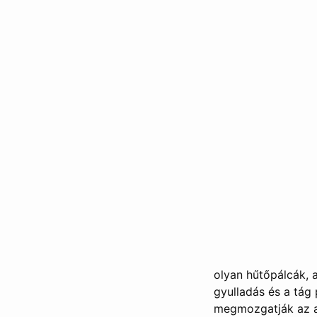
olyan hűtőpálcák, 
gyulladás és a tág
megmozgatják az ar