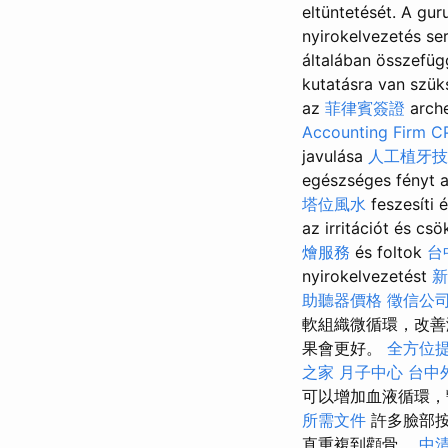
eltüntetését. A gur
nyirokelvezetés se
általában összefüg
kutatásra van szü
az
菲律賓簽證
arch
Accounting Firm C
javulása
人工植牙技
egészséges fényt 
塔位風水
feszesíti 
az irritációt és cs
燴服務
és foltok
台
nyirokelvezetést
新
助聽器價格
徵信公
軟組織微循環，改
果會更好。
全方位
之家 月子中心
台中
可以增加血液循環，
所需文件
許多臉部按
直重複到顴骨。
中