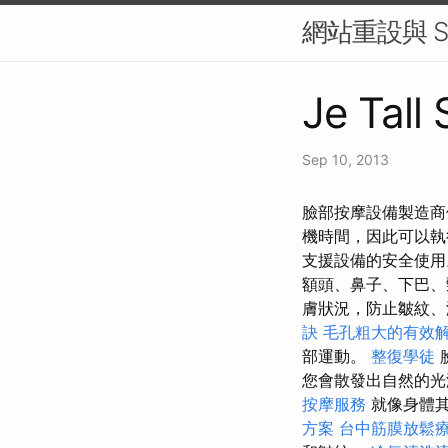
網站重設與 S
Je Tall
Sep 10, 2013
臉部按摩設備製造商供應
機時間，因此可以
支援設備的安全使
額頭、鼻子、下巴、
膚狀況，防止皺紋、
訣
毛孔粗大的有效
部運動。
整復學徒
您會散發出自然的
按摩服務
就像身體
方案
台中筋膜放鬆