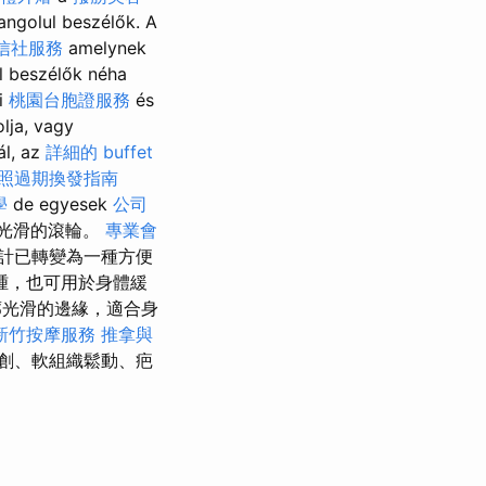
angolul beszélők. A
信社服務
amelynek
l beszélők néha
ti
桃園台胞證服務
és
lja, vagy
ál, az
詳細的 buffet
照過期換發指南
學
de egyesek
公司
有一個光滑的滾輪。
專業會
計已轉變為一種方便
腫，也可用於身體緩
光滑的邊緣，適合身
新竹按摩服務
推拿與
創、軟組織鬆動、疤