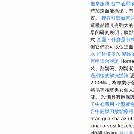
推拿服務
台中油壓
時加速血液循環，
實。
搜尋引擎如何
這種晶體具有強大的
早的研究表明，臉部
式
墓園
-
什麼是卡
但它們都可以促進血
水 打針撐多久
精緻
何申請台胞證
Hom
裝、刮鬍碗、刮鬍凝
過期後的解決辦法
憑
2006年，為專業
鬍皂等相關男女個人
健。 設備具有過保
子中心費用
小型聚
台中筋膜刀放鬆療
titán gua sha az u
kínai orvosi kezel
előállítására
台中